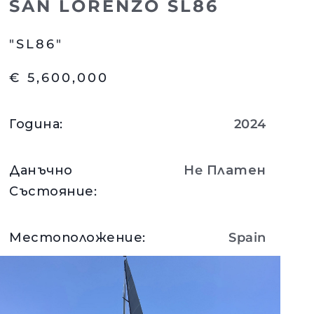
SAN LORENZO SL86
"SL86"
€ 5,600,000
Година
:
2024
Данъчно
Нe Платен
Състояние
:
Местоположение
:
Spain
нията
бявани Яхти
Вижте Детайли