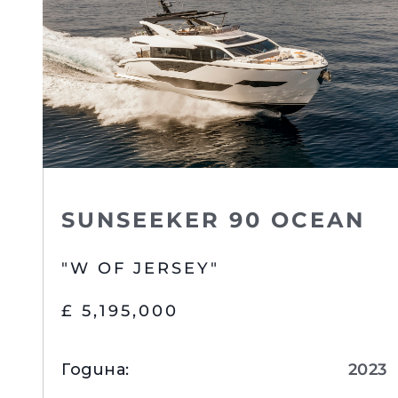
Предпочитания З
Бисквитки
SUNSEEKER 90 OCEAN
"W OF JERSEY"
£ 5,195,000
Година
:
2023