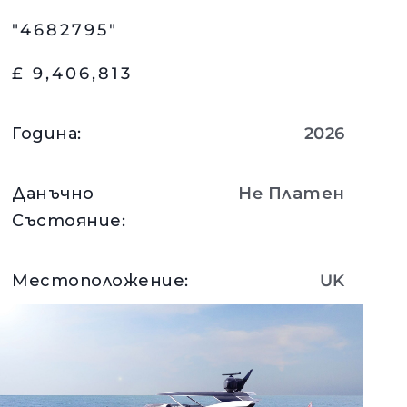
"4682795"
£ 9,406,813
Година
:
2026
Данъчно
Нe Платен
Състояние
:
Местоположение
:
UK
Вижте Детайли