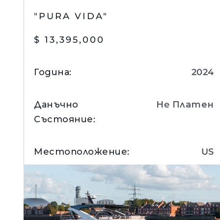
"PURA VIDA"
$ 13,395,000
Година
:
2024
Данъчно
Нe Платен
Състояние
:
Местоположение
:
US
Вижте Детайли