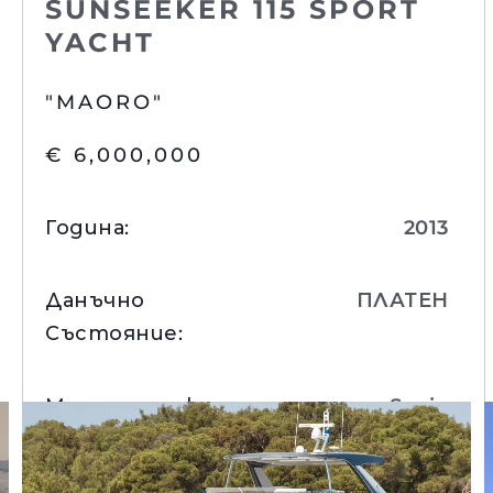
SUNSEEKER 115 SPORT
YACHT
"MAORO"
€ 6,000,000
Година
:
2013
Данъчно
ПЛАТЕН
Състояние
:
Правни Pазпоредби
Компа
Местоположение
:
Spain
PRIVACY POLICY
Употре
MODERN SLAVERY
Чартър
Вижте Детайли
STATEMENT