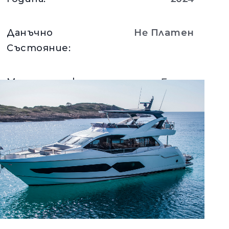
Данъчно
Нe Платен
Състояние
:
Местоположение
:
France
Вижте Детайли