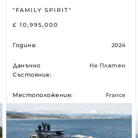
"FAMILY SPIRIT"
£ 10,995,000
Година
:
2024
Данъчно
Нe Платен
Състояние
:
Местоположение
:
France
Вижте Детайли