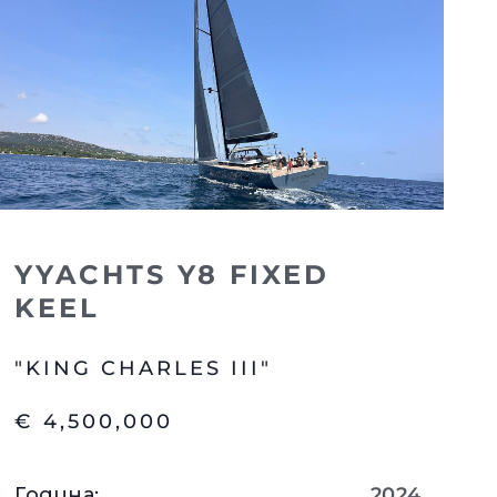
я
ия
ията
айл
ство
е Вашата Яхта
YYACHTS Y8 FIXED
KEEL
"KING CHARLES III"
€ 4,500,000
Година
:
2024