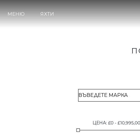
Brokerage
МЕНЮ
ЯХТИ
П
ЦЕНА
:
£
0
-
£
10,995,0