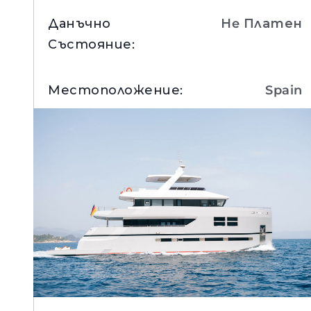
Данъчно
Нe Платен
Състояние
:
Местоположение
:
Spain
Вижте Детайли