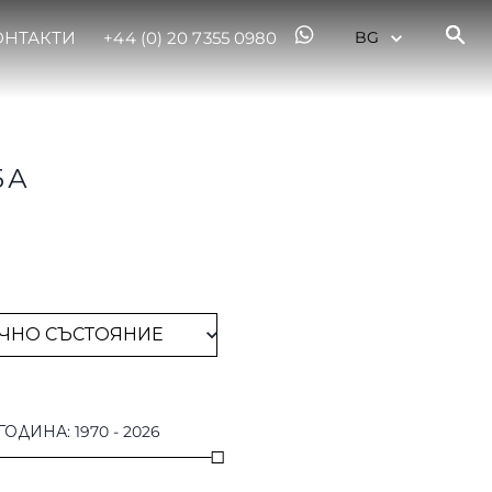
ОНТАКТИ
+44 (0) 20 7355 0980
БА
ГОДИНА
:
1970
-
2026