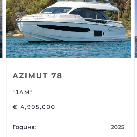
а
Новини
TERMS & CONDITIONS
Събити
COOKIE POLICY
Иновац
RECRUITMENT
Компан
Published Tax Strategy
Екипът
Лайфст
Наслед
Оценет
AZIMUT 78
"JAM"
€ 4,995,000
Година
:
2025