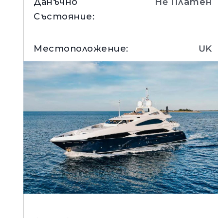
Данъчно
Нe Платен
Състояние
:
Местоположение
:
UK
Вижте Детайли