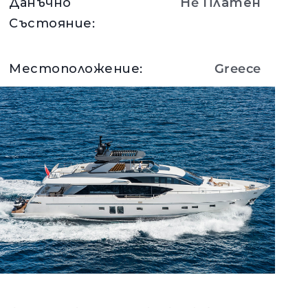
Данъчно
Нe Платен
Състояние
:
Местоположение
:
Greece
Вижте Детайли