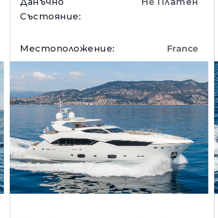
Данъчно
Нe Платен
Състояние
:
Местоположение
:
France
Вижте Детайли