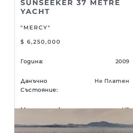
SUNSEEKER 37 METRE
YACHT
"MERCY"
$ 6,250,000
Година
:
2009
Данъчно
Нe Платен
Състояние
:
Информация
Местоположение
:
US
Карта На Сайта
Контакти
Вижте Детайли