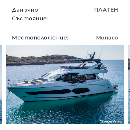
Данъчно
ПЛАТЕН
Състояние
:
Местоположение
:
Monaco
Вижте Детайли