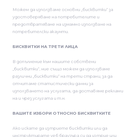
Можем да използваме основни „бисквитки“ за
удостоверяване на потребителите и
предотвратяване на измамно използване на
потребителски акаунти.
БИСКВИТКИ НА ТРЕТИ ЛИЦА
В допълнение към нашите собствени
„бисквитки“, ние също можем да използваме
различни „бисквитки“ на трети страни, за да
отчитаме статистически данни за
използването на услугата, да доставяме реклами
на и чрез услугата и т.н.
ВАШИТЕ ИЗБОРИ ОТНОСНО БИСКВИТКИТЕ
Ако искате да изтриете бисквитки или да
инструктирате уеб браузъра си да изтрие или