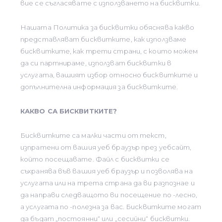
вие се съгласявате с използването на бисквитки.
Нашата Политика за бисквитки обяснява какво
представляват бисквитките, как използваме
бисквитките, как трети страни, с които можем
да си партнираме, използват бисквитки в
услугата, вашият избор относно бисквитките и
допълнителна информация за бисквитките.
КАКВО СА БИСКВИТКИТЕ?
Бисквитките са малки части от текст,
изпратени от вашия уеб браузър през уебсайт,
който посещавате. Файл с бисквитки се
съхранява във вашия уеб браузър и позволява на
услугата или на трета страна да ви разпознае и
да направи следващото ви посещение по -лесно,
а услугата по -полезна за вас. Бисквитките могат
да бъдат „постоянни“ или „сесийни“ бисквитки.