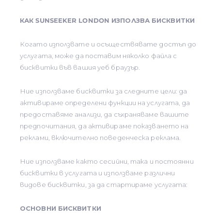
КАК SUNSEEKER LONDON ИЗПОЛЗВА БИСКВИТКИ
Когато използвате и осъществявате достъп до
услугата, може да поставим няколко файла с
бисквитки във вашия уеб браузър.
Ние използваме бисквитки за следните цели: да
активираме определени функции на услугата, да
предоставяме анализи, да съхраняваме вашите
предпочитания, да активираме показването на
реклами, включително поведенческа реклама.
Ние използваме както сесийни, така и постоянни
бисквитки в услугата и използваме различни
видове бисквитки, за да стартираме услугата:
ОСНОВНИ БИСКВИТКИ