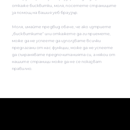
откаже бисквитки, моля, посетете страниците
за помощ на вашия уеб браузър.
Моля, имайте предвид обаче, че ако изтриете
„бисквитките“ или откажете да ги приемете,
може да не успеете да използвате всички
предлагани от нас функции, може да не успеете
да съхранявате предпочитанията си, а някои от
нашите страници може да не се показват
правилно.