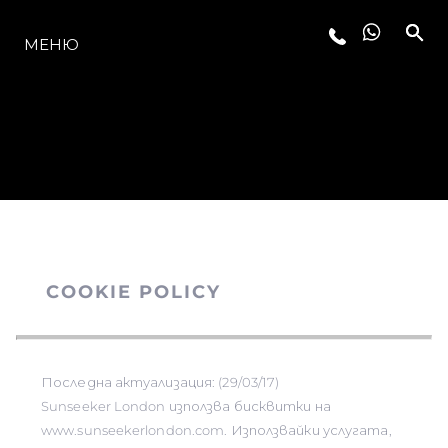
МОДЕЛИ
МЕНЮ
COOKIE POLICY
Последна актуализация: (29/03/17)
Sunseeker London използва бисквитки на
www.sunseekerlondon.com. Използвайки услугата,