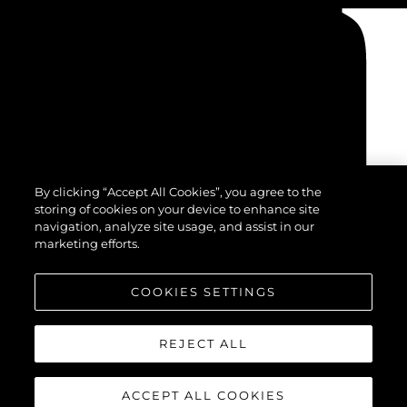
By clicking “Accept All Cookies”, you agree to the
storing of cookies on your device to enhance site
navigation, analyze site usage, and assist in our
marketing efforts.
COOKIES SETTINGS
REJECT ALL
ACCEPT ALL COOKIES
©2026 Sunseeker London Group.Всички права запазени.