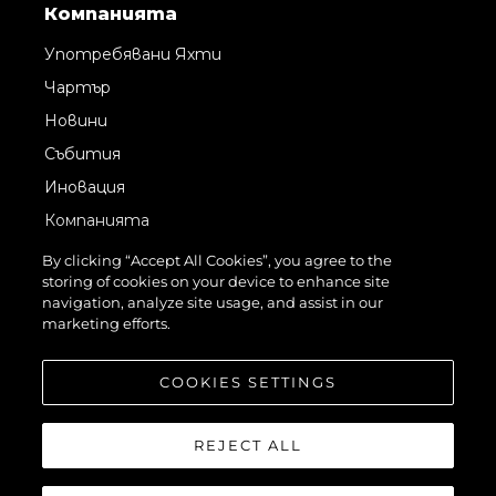
Компанията
Употребявани Яхти
Чартър
Новини
Събития
Иновация
Компанията
Екипът
By clicking “Accept All Cookies”, you agree to the
storing of cookies on your device to enhance site
Лайфстайл
navigation, analyze site usage, and assist in our
Наследство
marketing efforts.
Оценете Вашата Яхта
COOKIES SETTINGS
REJECT ALL