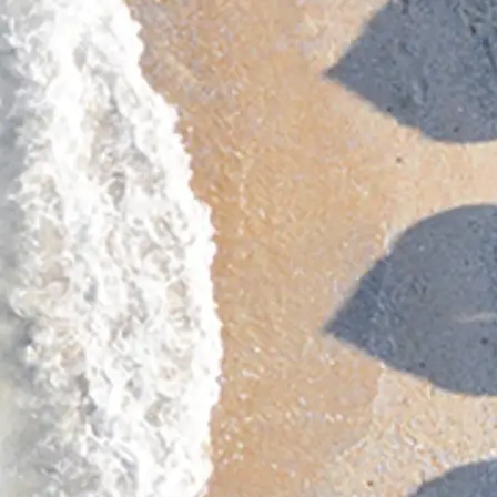
я
ия
ията
айл
ство
е Вашата Яхта