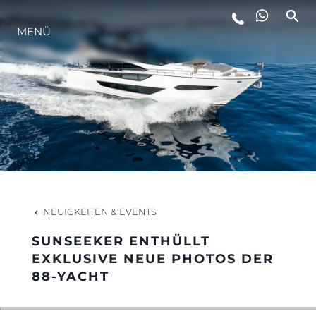
MENÜ
LIFESTYLE
INNOVATION
DIE FIRMA
DAS TEAM
NEUIGKEITEN & EVENTS
SUNSEEKER ENTHÜLLT
GESCHICHTE
EXKLUSIVE NEUE PHOTOS DER
88-YACHT
BEWERTEN SIE IHR BOOT