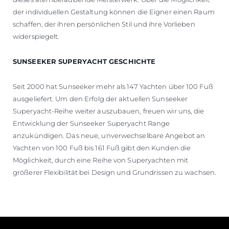
der individuellen Gestaltung können die Eigner einen Raum
schaffen, der ihren persönlichen Stil und ihre Vorlieben
widerspiegelt.
SUNSEEKER SUPERYACHT GESCHICHTE
Seit 2000 hat Sunseeker mehr als 147 Yachten über 100 Fuß
ausgeliefert. Um den Erfolg der aktuellen Sunseeker
Superyacht-Reihe weiter auszubauen, freuen wir uns, die
Entwicklung der Sunseeker Superyacht Range
anzukündigen. Das neue, unverwechselbare Angebot an
Yachten von 100 Fuß bis 161 Fuß gibt den Kunden die
Möglichkeit, durch eine Reihe von Superyachten mit
größerer Flexibilität bei Design und Grundrissen zu wachsen.