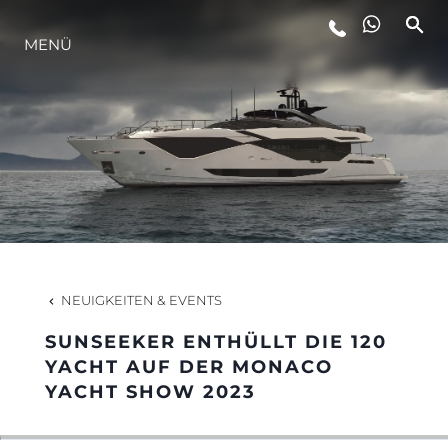
MENÜ
LIFESTYLE
INNOVATION
DIE FIRMA
DAS TEAM
NEUIGKEITEN & EVENTS
SUNSEEKER ENTHÜLLT DIE 120
GESCHICHTE
YACHT AUF DER MONACO
YACHT SHOW 2023
BEWERTEN SIE IHR BOOT