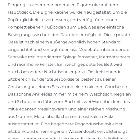
Eingang zu einer phänomenalen Eignersuite auf dem
Hauptdeck. Die Eignerkabine wurde neu gestaltet, um die
Zugänglichkeit zu verbessern, und verfügt über einen
komplett ebenen Fußboden zum Bad, was eine einfache
Bewegung zwischen den Räumen ermöglicht. Diese private
Oase ist nach einem außergewöhnlich hohen Standard
eingerichtet und verfügt über lose Möbel, atemberaubende
Schränke mit integriertem Spiegelfernseher, Marmorschotts
und raumhohe Fenster. Ein weich gepolstertes Bett wird
durch besondere Nachttische ergänzt. Der freistehende
Sitzbereich auf der Steuerbordseite besteht aus einer
Chaiselongue, einem Sessel und einem kleinen Couchtisch.
Das schöne Ankleidezimmer mit einem Waschtisch, Regalen
und Schubladen führt zum Bad mit zwei Waschbecken, das
mit eleganten Messingwaren und einer reichen Mischung
aus Marmor, Metalloberflächen und rustikalem Holz
ausgestattet ist. Eine begehbare Regendusche mit einer
Sitzbank und einem eigenen Wasserklosett vervollständigt
dieses atemberaubende Meisterwerk. Über die Möglichkeit