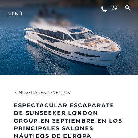
MENÚ
ESTILO DE VIDA
INNOVACIÓN
¿QUIÉNES SOMOS?
EL EQUIPO
NOVEDADES Y EVENTOS
ESPECTACULAR ESCAPARATE
HISTORIA
DE SUNSEEKER LONDON
GROUP EN SEPTIEMBRE EN LOS
PRINCIPALES SALONES
VALORE SU EMBARCACIÓN
NÁUTICOS DE EUROPA