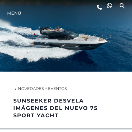
MENÚ
ESTILO DE VIDA
INNOVACIÓN
¿QUIÉNES SOMOS?
EL EQUIPO
NOVEDADES Y EVENTOS
SUNSEEKER DESVELA
HISTORIA
IMÁGENES DEL NUEVO 75
SPORT YACHT
VALORE SU EMBARCACIÓN