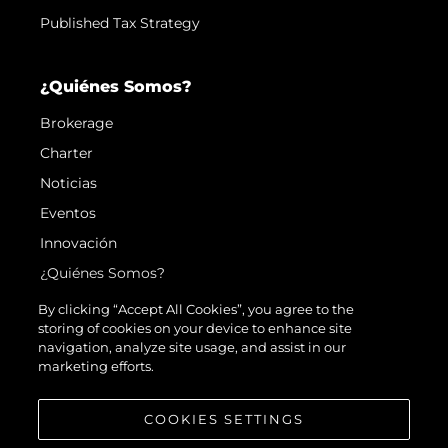
Published Tax Strategy
¿Quiénes Somos?
Brokerage
Charter
Noticias
Eventos
Innovación
¿Quiénes Somos?
El Equipo
By clicking “Accept All Cookies”, you agree to the
storing of cookies on your device to enhance site
Estilo De Vida
navigation, analyze site usage, and assist in our
Historia
marketing efforts.
Valore Su Embarcación
COOKIES SETTINGS