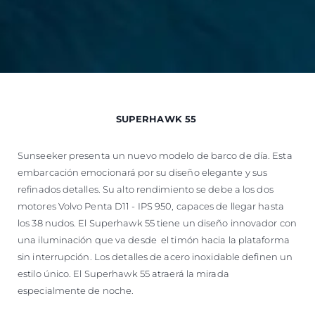
SUPERHAWK 55
Sunseeker presenta un nuevo modelo de barco de día. Esta
embarcación emocionará por su diseño elegante y sus
refinados detalles. Su alto rendimiento se debe a los dos
motores Volvo Penta D11 - IPS 950, capaces de llegar hasta
los 38 nudos. El Superhawk 55 tiene un diseño innovador con
una iluminación que va desde el timón hacia la plataforma
sin interrupción. Los detalles de acero inoxidable definen un
estilo único. El Superhawk 55 atraerá la mirada
especialmente de noche.