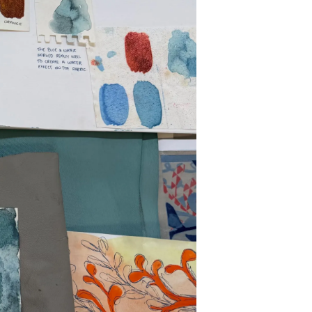
s
nts
tion
té
uipe
 Vie
ritage
Votre Bateau