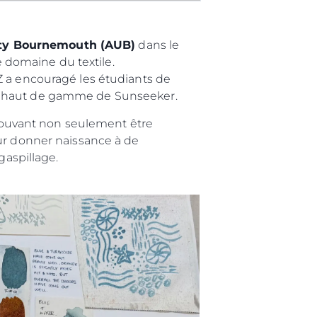
ity Bournemouth (AUB)
dans le
e domaine du textile.
Z a encouragé les étudiants de
cuir haut de gamme de Sunseeker.
s pouvant non seulement être
our donner naissance à de
gaspillage.
été
age
- Location