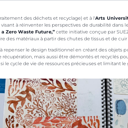
raitement des déchets et recyclage) et à l'
Arts Univers
 visant à réinventer les perspectives de durabilité dans l
r a Zero Waste Future,”
cette initiative conçue par SUE
culaire des matériaux à partir des chutes de tissus et de 
ts à repenser le design traditionnel en créant des objet
de récupération, mais aussi être démontés et recyclés p
 le cycle de vie de ressources précieuses et limitant le 
Droits Juridiques
La Soci
POLITIQUE DE
Le Court
CONFIDENTIALITÉ
Charter 
LA CHARTE SUR