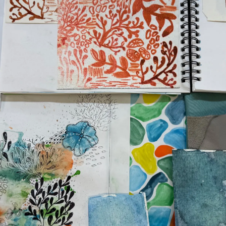
kies
Nouvelle
L'ESCLAVAGE MODERNE
Événeme
TERMES ET CONDITIONS
L'innova
POLITIQUE DE COOKIES
La Socié
RECRUTEMENT
Notre Éq
Published Tax Strategy
Style De
Notre Hé
Estimez 