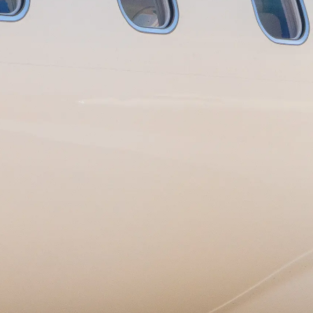
été
age
- Location
s
nts
tion