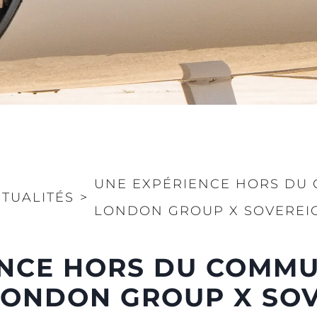
La Socié
RECRUTEMENT
Notre Éq
Published Tax Strategy
Style De
Notre Hé
Estimez 
UNE EXPÉRIENCE HORS DU
TUALITÉS
>
LONDON GROUP X SOVEREIG
NCE HORS DU COMMU
LONDON GROUP X SOV