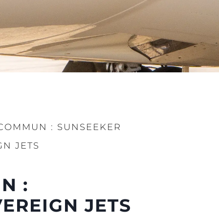
té
uipe
 Vie
ritage
Votre Bateau
 COMMUN : SUNSEEKER
N JETS
N :
EREIGN JETS