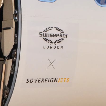
Droits Juridiques
La Soci
POLITIQUE DE
Le Court
CONFIDENTIALITÉ
Charter 
LA CHARTE SUR
kies
Nouvelle
L'ESCLAVAGE MODERNE
Événeme
TERMES ET CONDITIONS
L'innova
POLITIQUE DE COOKIES