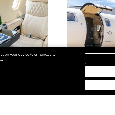
kies on your device to enhance site
s.
 réservés.