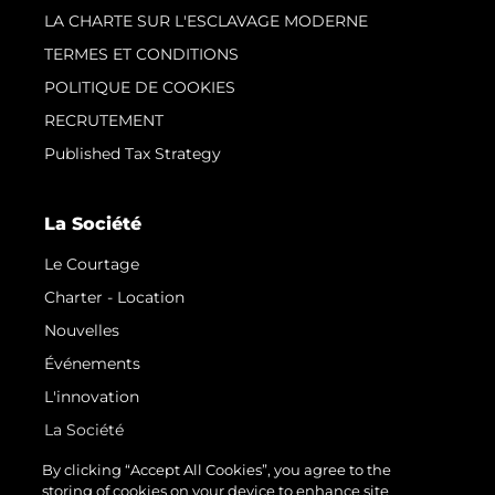
LA CHARTE SUR L'ESCLAVAGE MODERNE
TERMES ET CONDITIONS
POLITIQUE DE COOKIES
RECRUTEMENT
Published Tax Strategy
La Société
Le Courtage
Charter - Location
Nouvelles
Événements
L'innovation
La Société
Notre Équipe
By clicking “Accept All Cookies”, you agree to the
storing of cookies on your device to enhance site