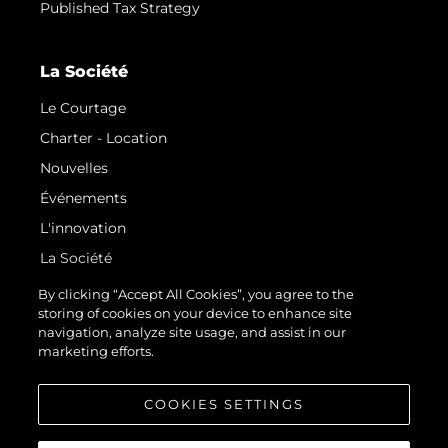
Published Tax Strategy
La Société
Le Courtage
Charter - Location
Nouvelles
Événements
L'innovation
La Société
Notre Équipe
By clicking “Accept All Cookies”, you agree to the
storing of cookies on your device to enhance site
Style De Vie
navigation, analyze site usage, and assist in our
Notre Héritage
marketing efforts.
Estimez Votre Bateau
COOKIES SETTINGS