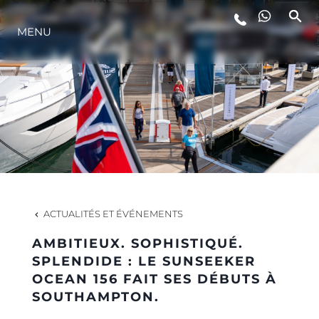
MENU
STYLE DE VIE
L'INNOVATION
LA SOCIÉTÉ
NOTRE ÉQUIPE
ACTUALITÉS ET ÉVÉNEMENTS
AMBITIEUX. SOPHISTIQUÉ.
NOTRE HÉRITAGE
SPLENDIDE : LE SUNSEEKER
OCEAN 156 FAIT SES DÉBUTS À
SOUTHAMPTON.
ESTIMEZ VOTRE BATEAU