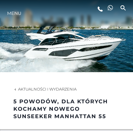
MENU
STYL ŻYCIA
INNOWACJA
PRZEDSIĘBIORSTWO
ZESPÓŁ
AKTUALNOŚCI I WYDARZENIA
5 POWODÓW, DLA KTÓRYCH
TRADYCJA
KOCHAMY NOWEGO
SUNSEEKER MANHATTAN 55
WYCEŃ SWOJĄ ŁÓDŹ