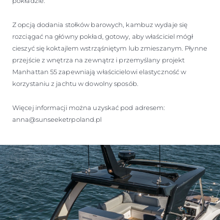
pokładzie.
Z opcją dodania stołków barowych, kambuz wydaje się
rozciągać na główny pokład, gotowy, aby właściciel mógł
cieszyć się koktajlem wstrząśniętym lub zmieszanym. Płynne
przejście z wnętrza na zewnątrz i przemyślany projekt
Manhattan 55 zapewniają właścicielowi elastyczność w
korzystaniu z jachtu w dowolny sposób.
Więcej informacji można uzyskać pod adresem:
anna@sunseeketrpoland.pl