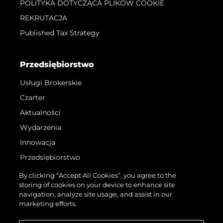
POLITYKA DOTYCZĄCA PLIKÓW COOKIE
REKRUTACJA
Published Tax Strategy
Przedsiębiorstwo
Usługi Brokerskie
Czarter
Aktualności
Wydarzenia
Innowacja
Przedsiębiorstwo
Zespół
By clicking “Accept All Cookies”, you agree to the
storing of cookies on your device to enhance site
Styl Życia
navigation, analyze site usage, and assist in our
Tradycja
marketing efforts.
Wyceń Swoją Łódź