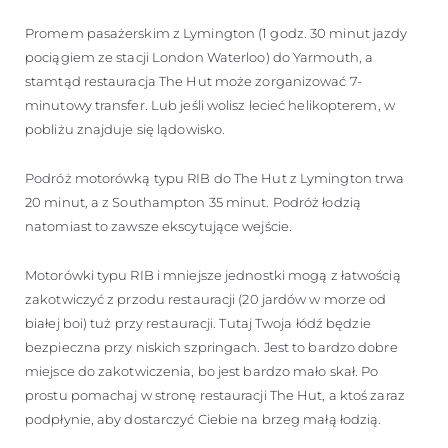
Promem pasażerskim z Lymington (1 godz. 30 minut jazdy
pociągiem ze stacji London Waterloo) do Yarmouth, a
stamtąd restauracja The Hut może zorganizować 7-
minutowy transfer. Lub jeśli wolisz lecieć helikopterem, w
pobliżu znajduje się lądowisko.
Podróż motorówką typu RIB do The Hut z Lymington trwa
20 minut, a z Southampton 35 minut. Podróż łodzią
natomiast to zawsze ekscytujące wejście.
Motorówki typu RIB i mniejsze jednostki mogą z łatwością
zakotwiczyć z przodu restauracji (20 jardów w morze od
białej boi) tuż przy restauracji. Tutaj Twoja łódź będzie
bezpieczna przy niskich szpringach. Jest to bardzo dobre
miejsce do zakotwiczenia, bo jest bardzo mało skał. Po
prostu pomachaj w stronę restauracji The Hut, a ktoś zaraz
podpłynie, aby dostarczyć Ciebie na brzeg małą łodzią.