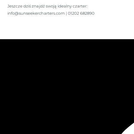
Jeszcze dziś znajdź swoją idealny czarter:
info@sunseekercharters.com | 01202 682890