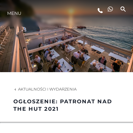
MENU
STYL ŻYCIA
INNOWACJA
PRZEDSIĘBIORSTWO
ZESPÓŁ
AKTUALNOŚCI I WYDARZENIA
OGŁOSZENIE: PATRONAT NAD
TRADYCJA
THE HUT 2021
WYCEŃ SWOJĄ ŁÓDŹ