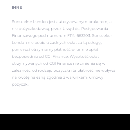
INNE
Sunseeker London jest autoryzowanym brokerem, a
nie pożyczkodawcą, przez Urząd ds. Postępowania
Finansowego pod numerem FRN 663203. Sunseeker
London nie pobiera żadnych opłat za tą usługę,
ponieważ otrzymamy płatność w formie opłat
bezpośrednio od CGI Finance. Wysokość opłat
otrzymywanych od CGI Finance nie zmienia się w
zależności od rodzaju pożyczki i ta płatność nie wpływa
na kwotę należną zgodnie z warunkami umowy
pożyczki.