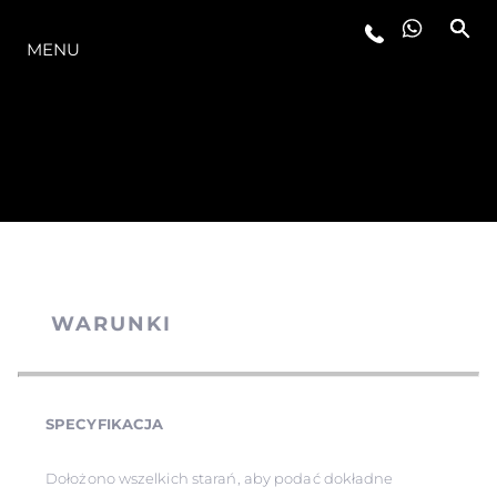
OFERTA
MENU
WARUNKI
SPECYFIKACJA
Dołożono wszelkich starań, aby podać dokładne