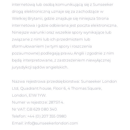
internetową lub osobą komunikującą się z Sunseeker
drogą elektroniczną uznaje się za zachodzące w
Wielkiej Brytanii, gdzie znajduje się niniejsza Strona
internetowa i gdzie odbierana jest poczta elektroniczna.
Niniejsze warunki oraz wszelkie spory wynikające lub
związane z nimi lub ich przedmiotem lub
sformułowaniem (w tym spory i roszczenia
pozaumowne) podlegają prawu Anglii i zgodnie z nim
będą interpretowane, z zastrzeżeniem niewyłącznej
jurysdykcji sądów angielskich.
Nazwa rejestrowa przedsiębiorstwa: Sunseeker London
Ltd, Quadrant house, Floor 6, 4 Thomas Square,
London, E1W 1YW.
Numer w rejestrze: 2875114.
Nr VAT: GB 629 080 340
Telefon: +44 (0) 207 355 0980
Email: info@sunseekerlondon.com