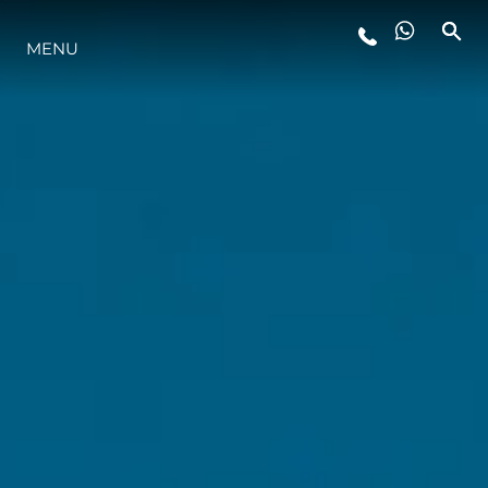
MENU
STYL ŻYCIA
INNOWACJA
PRZEDSIĘBIORSTWO
ZESPÓŁ
TRADYCJA
WYCEŃ SWOJĄ ŁÓDŹ