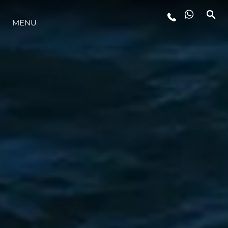
MENU
STYL ŻYCIA
INNOWACJA
PRZEDSIĘBIORSTWO
ZESPÓŁ
TRADYCJA
WYCEŃ SWOJĄ ŁÓDŹ