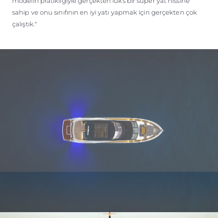
modelin pratikliğiyle gerçekten lüks bir süper yat hissine
sahip ve onu sınıfının en iyi yatı yapmak için gerçekten çok
çalıştık."