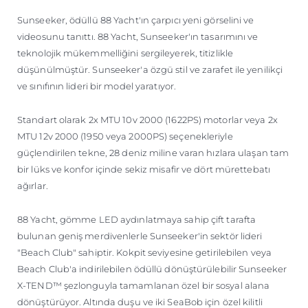
ÖĞRENIN
Sunseeker, ödüllü 88 Yacht'ın çarpıcı yeni görselini ve
videosunu tanıttı. 88 Yacht, Sunseeker'ın tasarımını ve
teknolojik mükemmelliğini sergileyerek, titizlikle
düşünülmüştür. Sunseeker'a özgü stil ve zarafet ile yenilikçi
ve sınıfının lideri bir model yaratıyor.
Standart olarak 2x MTU 10v 2000 (1622PS) motorlar veya 2x
MTU 12v 2000 (1950 veya 2000PS) seçenekleriyle
güçlendirilen tekne, 28 deniz miline varan hızlara ulaşan tam
bir lüks ve konfor içinde sekiz misafir ve dört mürettebatı
ağırlar.
88 Yacht, gömme LED aydınlatmaya sahip çift tarafta
bulunan geniş merdivenlerle Sunseeker'in sektör lideri
"Beach Club" sahiptir. Kokpit seviyesine getirilebilen veya
Beach Club'a indirilebilen ödüllü dönüştürülebilir Sunseeker
X-TEND™ şezlonguyla tamamlanan özel bir sosyal alana
dönüştürüyor. Altında duşu ve iki SeaBob için özel kilitli