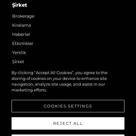
Şi̇rket
Brokerage
Kiralama
Haberler
Etkinlikler
Yenilik
Şi̇rket
Ekip
By clicking “Accept All Cookies”, you agree to the
storing of cookies on your device to enhance site
Yaşam Şekli̇
navigation, analyze site usage, and assist in our
Mi̇ras
marketing efforts.
Teknenizin Piyasa Değerini Öğrenin
COOKIES SETTINGS
REJECT ALL