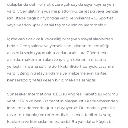
dolaplar da dahil olmak üzere çok sayıda eşya koyma yeri
vardır. Genişletilmiş yüzme platformu, bir jet ski veya benzeri
için isteğe bağlı bir flybridge vinci ile Williams 435 Sportjet
veya Seadoo Spark jet ski taşımak için mükemmeldir.
İç mekan sıcak ve lüks özelliğini taşıyan sosyal alanlardan
biridir. Geniş salonu ve yemek alanı, donanımlı mutfağı
arasında seçim yapmakta zorlanacaksınız. Güvertenin
altında, maksimum alan ve ışık için teknenin ortasına
yerleştirilmiş ana süit ile dört kabinli/dört banyolu tasarımı
vardır. Zengin detaylandırma ve malzemelerin kalitesi
benzersizdir; nefes kesen bir iç mekana sahiptir.
Sunseeker International CEO'su Andrea Frabetti şu yorumu
yaptı: "Ekip ve ben, 88 Yacht'ın olağanüstü karşılamasından
inanılmaz derecede gurur duyuyoruz. Bu modele yenilikçi
tasarım, teknoloji ve mühendislik ilklerini dahil ettik ve iç
kaplama ve kumaşlar nefes kesici. Bu yat, daha küçük bir