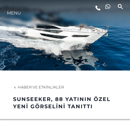
MENU
YAŞAM ŞEKLİ
YENILIK
ŞİRKET
EKIP
HABER VE ETKINLIKLER
MİRAS
SUNSEEKER, 88 YATININ ÖZEL
YENİ GÖRSELİNİ TANITTI
TEKNENIZIN PIYASA DEĞERINI