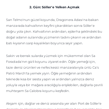
2. Gün: Sóller'e Yelken Açmak
San Telmo'nun güzel koyunda, Dragonera Adası'na bakan
manzarada kahvaltının keyfini çıkardıktan sonra Sóller'e
doğru yola çıkın. Kahvaltının ardından, ejderha şeklindeki bu
doğal adanın sularında yüzmenin tadını çıkarın ve ardından
batı kıyısının sarp kayalıkları boyunca seyir yapın.
Sakin ve berrak sularda yüzmek için mükemmel olan Sa
Foradada'nın gizli koyunu ziyaret edin. Öğle yemeği için,
taze deniz ürünleri ve nefes kesici manzaralarıyla ünlü Ca’s
Patró March'ta yemek yiyin. Öğle yemeğinin ardından
teknede kısa bir siesta yapın ve ardından yalnızca deniz
yoluyla veya bir mağara aracılığıyla erişilebilen, dağlarla çevrili
muhteşem Sa Calobra koyunu keşfedin.
Akşam için, dağlar ve deniz arasında yer alan Port de Sóller'e