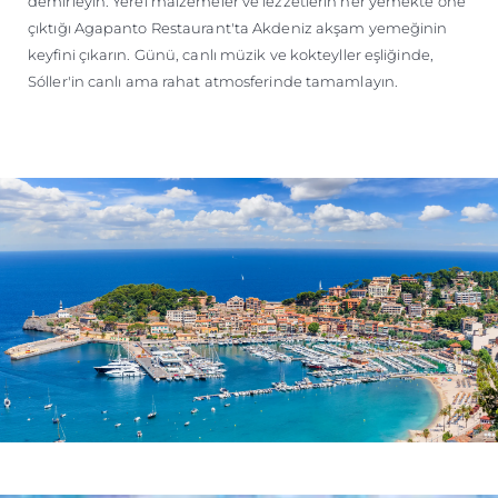
demirleyin. Yerel malzemeler ve lezzetlerin her yemekte öne
çıktığı Agapanto Restaurant'ta Akdeniz akşam yemeğinin
keyfini çıkarın. Günü, canlı müzik ve kokteyller eşliğinde,
Sóller'in canlı ama rahat atmosferinde tamamlayın.