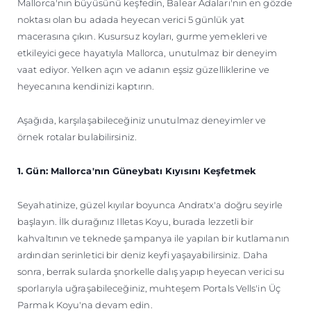
Mallorca'nın büyüsünü keşfedin, Balear Adaları'nın en gözde
ÖĞRENIN
noktası olan bu adada heyecan verici 5 günlük yat
macerasına çıkın. Kusursuz koyları, gurme yemekleri ve
etkileyici gece hayatıyla Mallorca, unutulmaz bir deneyim
vaat ediyor. Yelken açın ve adanın eşsiz güzelliklerine ve
heyecanına kendinizi kaptırın.
Aşağıda, karşılaşabileceğiniz unutulmaz deneyimler ve
örnek rotalar bulabilirsiniz.
1. Gün: Mallorca'nın Güneybatı Kıyısını Keşfetmek
Seyahatinize, güzel kıyılar boyunca Andratx'a doğru seyirle
başlayın. İlk durağınız Illetas Koyu, burada lezzetli bir
kahvaltının ve teknede şampanya ile yapılan bir kutlamanın
ardından serinletici bir deniz keyfi yaşayabilirsiniz. Daha
sonra, berrak sularda şnorkelle dalış yapıp heyecan verici su
sporlarıyla uğraşabileceğiniz, muhteşem Portals Vells'in Üç
Parmak Koyu'na devam edin.