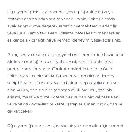
Öğle yemeği için, kıyı boyunca çeşitli plaj kulüpleri veya
restoranlar arasından seçim yapabilirsiniz. Cabo Falco'da
ayaklarınız kuma değerek rahat bir yemek tercih edebilir
veya Cala Llamp'taki Gran Folies'te nefes kesici manzaralar
eşliğinde şık bir açık hava yemeği deneyimi yaşayabilirsiniz.
Bu açık hava restoranı, taze, yerel malzemelerden hazırlanan
Akdeniz mutfağının spesiyalitelerini, deniz ürünlerini ve
gurme mezeleri sunar. Canlı atmosferi ile tanınan Gran
Folies, sık sık canlı müzik, DJ setleri ve temalı partilere ev
sahipliği yapar. Turkuaz sulara bakan sarp kayalıklarda yer
alan kulüp, denizle birleşen sonsuzluk havuzu, özel plaj
erişimi, masaj ve güzellik tedavileri sunan bir wellness alanı
ve yenilikçi kokteyller ve kaliteli şaraplar sunan birçok barı ile
dikkat çeker.
Öğle yemeğinden sonra, başka bir yüzme molası için cennet