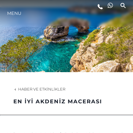
MENU
YAŞAM ŞEKLİ
YENILIK
ŞİRKET
EKIP
HABER VE ETKINLIKLER
MİRAS
EN İYI AKDENIZ MACERASI
TEKNENIZIN PIYASA DEĞERINI