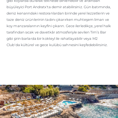
gibi koylarda durarak teknede dinlenebilir ve ardından
büyüleyici Port Andratx'ta demir atabilirsiniz. Gün batımında,
deniz kenarındaki restoranlardan birinde yerel lezzetlerin ve
taze deniz ürünlerinin tadını çıkarırken muhteşem liman ve
koy manzaralarının keyfini çıkarın. Gece ilerledikçe, yerel halk
tarafından sıcak ve davetkâr atmosferiyle sevilen Tim’s Bar
gibi şirin barlarda bir kokteyl ile rahatlayabilir veya M2
Club'da kültürel ve gece kulübü sahnesini keşfedebilirsiniz.