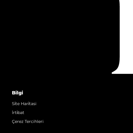
Bilgi
Si̇te Hari̇tasi
İrti̇bat
Çerez Tercihleri