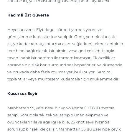
katlanır kıç yatırması koltuğu avantajından faydalanır.
Hacimli Üst Güverte
Heyecan verici Flybridge, cömert yemek yeme ve
güneşlenme kapasitesine sahiptir. Geniş yemek alanı,altı
kişiye kadar rahatça oturma alanı sağlarken, tekne sahibinin
tercihine bağlı olarak, bir bimini veya geri çekilebilir açılır
tavanlı sabit bir hardtop ile tamamlanmıştır. Ek özellikler
arasında bir ıslak bar, surround ses hoparlörleri ve dümende
ve pruvada daha fazla oturma yeri bulunuyor. Samimi
toplantılar veya muhteşem kutlamalar için mükemmeldir.
Kusursuz Seyir
Manhattan 55, yeni nesil bir Volvo Penta D13 800 motora
sahip. Sonuç olarak, tekne, sahip olunan ekipman ve
oyuncakların ilave ağırlığı ile bile, 25 knot seyir hızında
sorunsuz bir şekilde çalışır. Manhattan 55, su üzerinde çevik