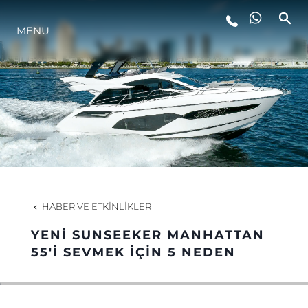
MENU
YAŞAM ŞEKLİ
YENILIK
ŞİRKET
EKIP
HABER VE ETKINLIKLER
MİRAS
YENİ SUNSEEKER MANHATTAN
55'İ SEVMEK İÇİN 5 NEDEN
TEKNENIZIN PIYASA DEĞERINI