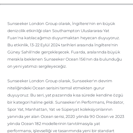
ÖĞRENIN
Sunseeker London Group olarak, İngiltere'nin en büyük
denizcilik etkinliği olan Southampton Uluslararası Yat
Fuarı'na katılacağımızı duyurmaktan heyecan duyuyoruz.
Bu etkinlik, 13-22 Eylül 2024 tarihleri arasında İngiltere'nin
Güney Sahili'nde gerçekleşecek. Fuarda, aralarında büyük
merakla beklenen Sunseeker Ocean 156'nın da bulunduğu
on yeni yatımızı sergileyeceğiz.
Sunseeker London Group olarak, Sunseeker'ın devrim
niteliğindeki Ocean serisini temsil etmekten gurur
duyuyoruz. Bu seri, yat pazarında kısa sürede kendine özgü
bir kategori haline geldi. Sunseeker’ın Performans, Predator,
Spor Yat, Manhattan, Yat ve Süperyat koleksiyonlarının
yanında yer alan Ocean serisi, 2020 yılında 90 Ocean ve 2023
yılında Ocean 182 modellerinin tanıtılmasıyla yat
performansı, işlevselliği ve tasarımında yeni bir standart