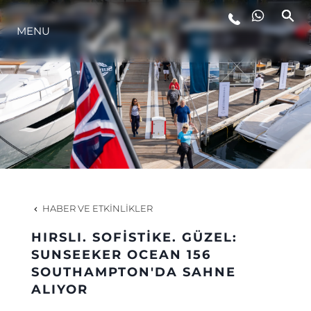
MENU
YAŞAM ŞEKLİ
YENILIK
ŞİRKET
EKIP
HABER VE ETKINLIKLER
MİRAS
HIRSLI. SOFİSTİKE. GÜZEL:
SUNSEEKER OCEAN 156
SOUTHAMPTON'DA SAHNE
TEKNENIZIN PIYASA DEĞERINI
ALIYOR