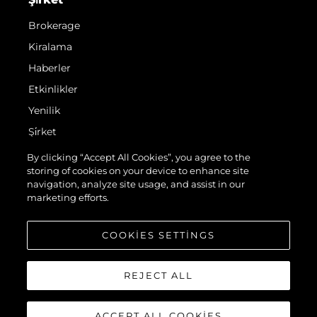
Brokerage
Kiralama
Haberler
Etkinlikler
Yenilik
Şi̇rket
Ekip
By clicking “Accept All Cookies”, you agree to the
storing of cookies on your device to enhance site
Yaşam Şekli̇
navigation, analyze site usage, and assist in our
Mi̇ras
marketing efforts.
Teknenizin Piyasa Değerini Öğrenin
COOKIES SETTINGS
REJECT ALL
ACCEPT ALL COOKIES
© 2026 Sunseeker London Group.Her hakkı saklıdır.