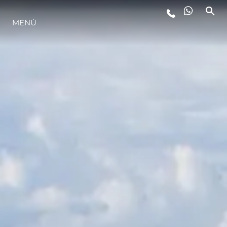
MENÚ
ESTILO DE VIDA
INNOVACIÓN
¿QUIÉNES SOMOS?
EL EQUIPO
HISTORIA
VALORE SU EMBARCACIÓN