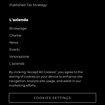
Published Tax Strategy
L'azienda
Brokerage
Charter
News
Eventi
Innovazione
L'azienda
Il Team
By clicking “Accept All Cookies”, you agree to the
storing of cookies on your device to enhance site
Lifestyle
navigation, analyze site usage, and assist in our
Heritage
marketing efforts.
Valuta La Tua Imbarcazione
COOKIES SETTINGS