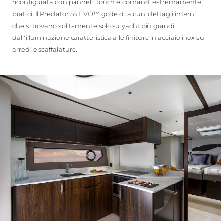
riconfigurata con pannelli touch e comandi estremamente
pratici. Il Predator 55 EVO™ gode di alcuni dettagli interni
che si trovano solitamente solo su yacht più grandi,
dall'illuminazione caratteristica alle finiture in acciaio inox su
arredi e scaffalature.