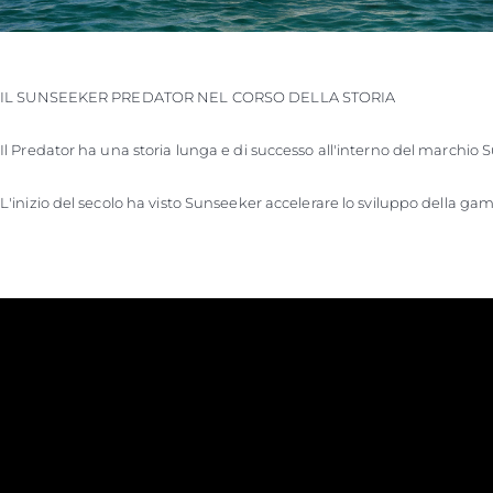
IL SUNSEEKER PREDATOR NEL CORSO DELLA STORIA

Il Predator ha una storia lunga e di successo all'interno del marchio 
L'inizio del secolo ha visto Sunseeker accelerare lo sviluppo della gam