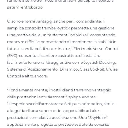
rumore interno del motore di un 50% percepito rispetto ai
sistemi entrobordo.
Ci sono enormi vantaggi anche per il comandante. Il
semplice controllo tramite joystick permette una gestione
ultra reattiva dalle unità sterzanti individuali, consentendo
manovre difficili e permettendo di mantenere la stabilità in
tutte le condizioni di mare. Inoltre, l'Electronic Vessel Control
(EVC), consente al cantiere costruttore di installare
facilmente funzionalità aggiuntive come Joystick Docking,
Sistema di Posizionamento Dinamico, Glass Cockpit, Cruise
Control e altro ancora.
"Fondamentalmente, i nostri clienti trarranno vantaggio
dalle prestazioni entusiasmanti", spiega Andrea.
“L'esperienza dell'armatore sarà di pura adrenalina, simile
alla guida di una supercar decappottabile ad alte
prestazioni, con relativa accelerazione. Uno "SkyHelm"
appositamente progettato prevede sedute da corsa su