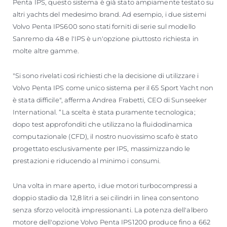
Penta IPS, questo sistema è già stato ampiamente testato su
altri yachts del medesimo brand. Ad esempio, i due sistemi
Volvo Penta IPS600 sono stati forniti di serie sul modello
Sanremo da 48 e l'IPS è un'opzione piuttosto richiesta in
molte altre gamme.
"Si sono rivelati così richiesti che la decisione di utilizzare i
Volvo Penta IPS come unico sistema per il 65 Sport Yacht non
è stata difficile", afferma Andrea Frabetti, CEO di Sunseeker
International. “La scelta è stata puramente tecnologica;
dopo test approfonditi che utilizzano la fluidodinamica
computazionale (CFD), il nostro nuovissimo scafo è stato
progettato esclusivamente per IPS, massimizzando le
prestazioni e riducendo al minimo i consumi.
Una volta in mare aperto, i due motori turbocompressi a
doppio stadio da 12,8 litri a sei cilindri in linea consentono
senza sforzo velocità impressionanti. La potenza dell'albero
motore dell'opzione Volvo Penta IPS1200 produce fino a 662