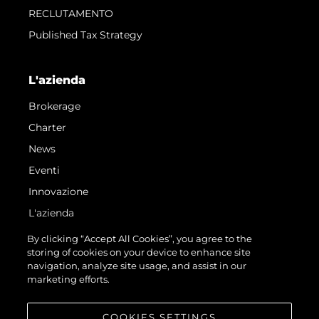
RECLUTAMENTO
Published Tax Strategy
L'azienda
Brokerage
Charter
News
Eventi
Innovazione
L'azienda
Il Team
By clicking “Accept All Cookies”, you agree to the
storing of cookies on your device to enhance site
Lifestyle
navigation, analyze site usage, and assist in our
Heritage
marketing efforts.
Valuta La Tua Imbarcazione
COOKIES SETTINGS