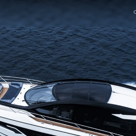
Aspetti Legali
L'azien
POLICY SULLA PRIVACY
Brokera
MODERN SLAVERY
Charter
STATEMENT
News
TERMINI E CONDIZIONI
Eventi
COOKIE POLICY
Innovazi
RECLUTAMENTO
L'aziend
Published Tax Strategy
Il Team
Lifestyle
Heritage