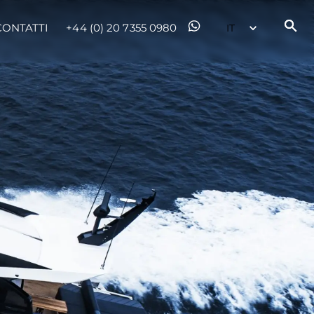
CONTATTI
+44 (0) 20 7355 0980
da
ge
one
a