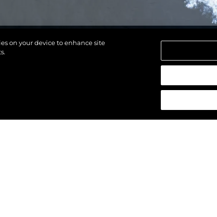
kies on your device to enhance site
s.
ti.