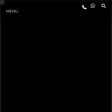
MENU
LIFESTYLE
INNOVAZIONE
L'AZIENDA
IL TEAM
HERITAGE
VALUTA LA TUA IMBARCAZIONE