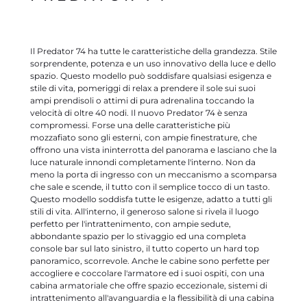
Il Predator 74 ha tutte le caratteristiche della grandezza. Stile
sorprendente, potenza e un uso innovativo della luce e dello
spazio. Questo modello può soddisfare qualsiasi esigenza e
stile di vita, pomeriggi di relax a prendere il sole sui suoi
ampi prendisoli o attimi di pura adrenalina toccando la
velocità di oltre 40 nodi. Il nuovo Predator 74 è senza
compromessi. Forse una delle caratteristiche più
mozzafiato sono gli esterni, con ampie finestrature, che
offrono una vista ininterrotta del panorama e lasciano che la
luce naturale innondi completamente l'interno. Non da
meno la porta di ingresso con un meccanismo a scomparsa
che sale e scende, il tutto con il semplice tocco di un tasto.
Questo modello soddisfa tutte le esigenze, adatto a tutti gli
stili di vita. All'interno, il generoso salone si rivela il luogo
perfetto per l'intrattenimento, con ampie sedute,
abbondante spazio per lo stivaggio ed una completa
console bar sul lato sinistro, il tutto coperto un hard top
panoramico, scorrevole. Anche le cabine sono perfette per
accogliere e coccolare l'armatore ed i suoi ospiti, con una
cabina armatoriale che offre spazio eccezionale, sistemi di
intrattenimento all'avanguardia e la flessibilità di una cabina