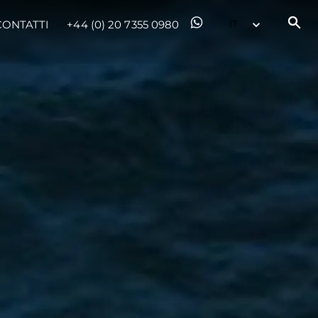
CONTATTI
+44 (0) 20 7355 0980