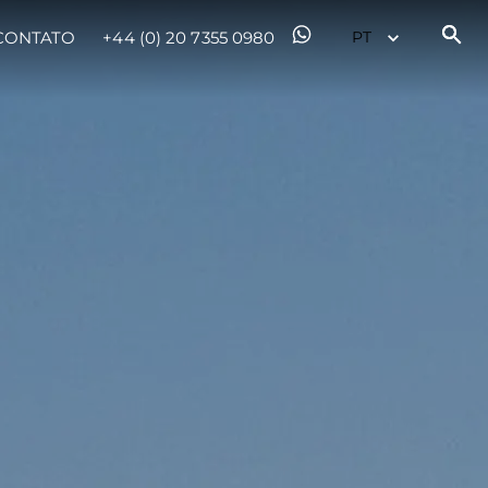
CONTATO
+44 (0) 20 7355 0980