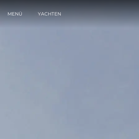
MENÜ
YACHTEN