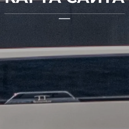
Юридическая
Компа
Информация
Брокер
Privacy Policy
Чартер
Anti-Slavery And Human