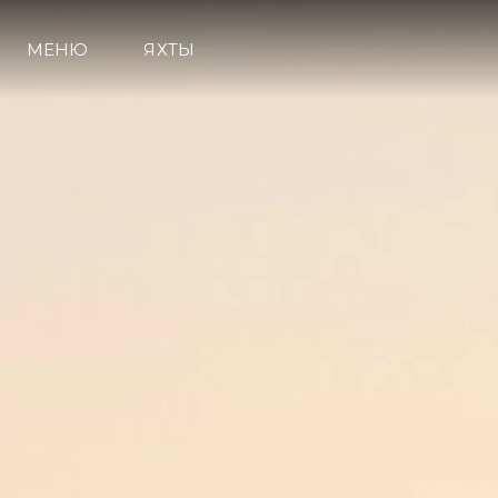
МЕНЮ
ЯХТЫ